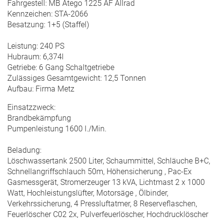
Fahrgestell: MB Atego 1225 AF Allrad
Kennzeichen: STA-2066
Besatzung: 1+5 (Staffel)
Leistung: 240 PS
Hubraum: 6,374l
Getriebe: 6 Gang Schaltgetriebe
Zulässiges Gesamtgewicht: 12,5 Tonnen
Aufbau: Firma Metz
Einsatzzweck:
Brandbekämpfung
Pumpenleistung 1600 l./Min.
Beladung:
Löschwassertank 2500 Liter, Schaummittel, Schläuche B+C,
Schnellangriffschlauch 50m, Höhensicherung , Pac-Ex
Gasmessgerät, Stromerzeuger 13 kVA, Lichtmast 2 x 1000
Watt, Hochleistungslüfter, Motorsäge , Ölbinder,
Verkehrssicherung, 4 Pressluftatmer, 8 Reserveflaschen,
Feuerlöscher C0
2
2x, Pulverfeuerlöscher, Hochdrucklöscher