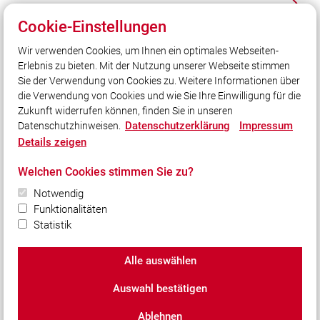
MZF
Cookie-Einstellungen
Wir verwenden Cookies, um Ihnen ein optimales Webseiten-
Erlebnis zu bieten. Mit der Nutzung unserer Webseite stimmen
Unser Leitsatz
Sie der Verwendung von Cookies zu. Weitere Informationen über
-sicher ist sicher- 100% Ehrenamt
die Verwendung von Cookies und wie Sie Ihre Einwilligung für die
Zukunft widerrufen können, finden Sie in unseren
Datenschutzerklärung
Impressum
Datenschutzhinweisen.
Social Media
Details zeigen
Auch unterwegs immer auf dem Laufenden bleiben?
Welchen Cookies stimmen Sie zu?
Bleiben Sie mit uns in Kontakt und vernetzen Sie sich
Notwendig
mit uns!
Funktionalitäten
Statistik
Alle auswählen
© 2026 Freiwillige Feuerwehr Krailling
Auswahl bestätigen
Impressum
|
Datenschutz
|
Cookie-Einstellungen
Ablehnen